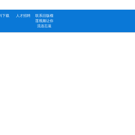
料下载
人才招聘
联系旧版榴
莲视频让你
流连忘返